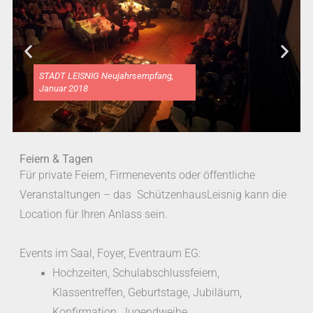
STADT LEISNIG Neujahrsempfang,
Januar 2018
Feiern & Tagen
Für private Feiern, Firmenevents oder öffentliche
Veranstaltungen – das SchützenhausLeisnig kann die
Location für Ihren Anlass sein.
Events im Saal, Foyer, Eventraum EG:
Hochzeiten, Schulabschlussfeiern,
Klassentreffen, Geburtstage, Jubiläum,
Konfirmation, Jugendweihe