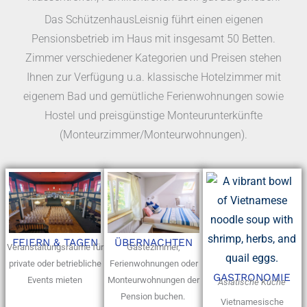
Das SchützenhausLeisnig führt einen eigenen
Pensionsbetrieb im Haus mit insgesamt 50 Betten.
Zimmer verschiedener Kategorien und Preisen stehen
Ihnen zur Verfügung u.a. klassische Hotelzimmer mit
eigenem Bad und gemütliche Ferienwohnungen sowie
Hostel und preisgünstige Monteurunterkünfte
(Monteurzimmer/Monteurwohnungen).
FEIERN & TAGEN
ÜBERNACHTEN
Veranstaltungsräume für
Gästezimmer,
private oder betriebliche
Ferienwohnungen oder
GASTRONOMIE
Events mieten
Monteurwohnungen der
Asiatische Küche
Pension buchen.
Vietnamesische