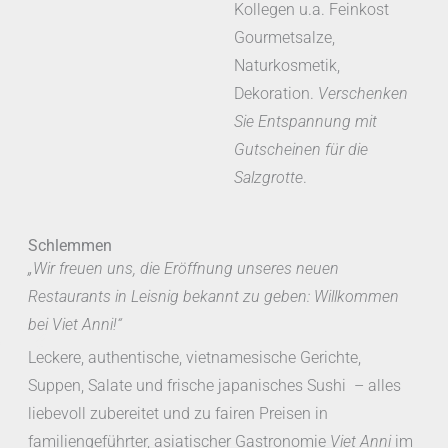
Kollegen u.a. Feinkost
Gourmetsalze,
Naturkosmetik,
Dekoration.
Verschenken
Sie Entspannung mit
Gutscheinen für die
Salzgrotte
.
Schlemmen
Viet
„Wir freuen uns, die Eröffnung unseres neuen
Anni
Restaurants in Leisnig bekannt zu geben: Willkommen
bei Viet Anni!“
Leckere, authentische, vietnamesische Gerichte,
Restaurant
Asiatische
& Take-
Küche in
Vietnamesisch
Suppen, Salate und frische japanisches Sushi – alles
Away
Leisnig
& Sushi
liebevoll zubereitet und zu fairen Preisen in
familiengeführter, asiatischer Gastronomie
Viet Anni
im