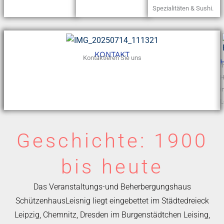
Spezialitäten & Sushi.
KONTAKT
Kontaktieren Sie uns
SALZGROTTE
Gesundheit
I
und
H
Entspannung
i
L
Geschichte: 1900
bis heute
Das Veranstaltungs-und Beherbergungshaus
SchützenhausLeisnig liegt eingebettet im Städtedreieck
Leipzig, Chemnitz, Dresden im Burgenstädtchen Leising,