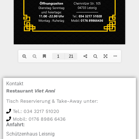
Kontakt
Restaurant
Viet Anni
Tisch Reservierung & Take-Away unter:
Tel.: 034 3217 51020
Mobil: 0176 8986 6436
Anfahrt:
Schützenhaus Leisnig