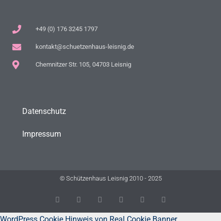
+49 (0) 176 3245 1797
kontakt@schuetzenhaus-leisnig.de
Chemnitzer Str. 105, 04703 Leisnig
Datenschutz
Impressum
© Schützenhaus Leisnig 2010 - 2025
T
F
D
Y
P
M
w
a
r
o
i
e
i
c
i
u
n
d
t
e
b
t
t
i
WordPress Cookie Hinweis von Real Cookie Banner