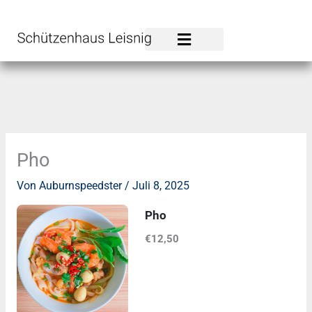
Zum
Inhalt
springen
Pho
Von
Auburnspeedster
/
Juli 8, 2025
Pho
€12,50